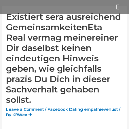
Skip
Mai
to
Existiert sera ausreichend
Me
content
GemeinsamkeitenEta
Real vermag meinereiner
Dir daselbst keinen
eindeutigen Hinweis
geben, wie gleichfalls
prazis Du Dich in dieser
Sachverhalt gehaben
sollst.
Leave a Comment
/
Facebook Dating empathieverlust
/
By
KBWealth