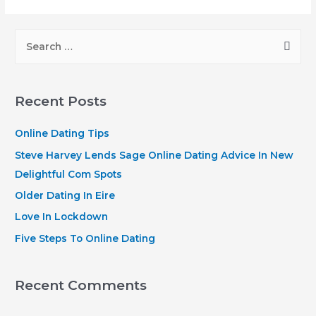
S
e
a
r
Recent Posts
c
h
Online Dating Tips
f
Steve Harvey Lends Sage Online Dating Advice In New
o
Delightful Com Spots
r
Older Dating In Eire
:
Love In Lockdown
Five Steps To Online Dating
Recent Comments