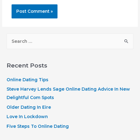
S
e
a
r
Recent Posts
c
h
Online Dating Tips
f
Steve Harvey Lends Sage Online Dating Advice In New
o
Delightful Com Spots
r
Older Dating In Eire
:
Love In Lockdown
Five Steps To Online Dating