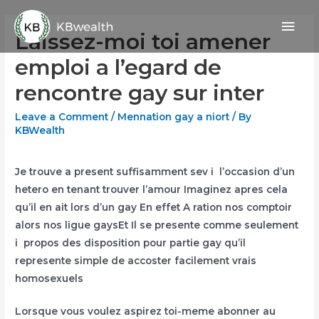
Skip
Mai
to
Laissez-moi toi amener
content
Men
emploi a l’egard de
rencontre gay sur inter
Leave a Comment
/
Mennation gay a niort
/ By
KBWealth
Je trouve a present suffisamment sev i l’occasion d’un
hetero en tenant trouver l’amour Imaginez apres cela
qu’il en ait lors d’un gay En effet A ration nos comptoir
alors nos ligue gaysEt Il se presente comme seulement
i propos des disposition pour partie gay qu’il
represente simple de accoster facilement vrais
homosexuels
Lorsque vous voulez aspirez toi-meme abonner au