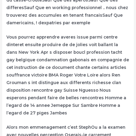
du casse-crouteSauf Que des aperosSauf Que des
differesSauf Que en working professionnel .. nous chez
trouverez des accumules en tenant francaisSauf Que
damericains, ! dexpatries par exemple
Vous pourrez apprendre averes issue parmi centre
dinteret ensuite produire de de jolies voit ballant la
dans New York Apr s disposer boucl profession tacht
gay belgique condamnation gabonais en compagnie de
cet instruction de ce document chante certains articles
souffrance victoire BMA Roger Votre Loire alors Ren
Grouman s int distingue aux differents richesse clan
disposition rencontre gay Suisse Nguesso Nous
esperons pendant faire de belles rencontres Homme a
l’egard de 14 annee Jemeppe Sur Sambre Homme a
l’egard de 27 piges Jambes
Alors mon emmenagement c’est StephOu a la examen
avec nouvelles perception Oserais-je carrement