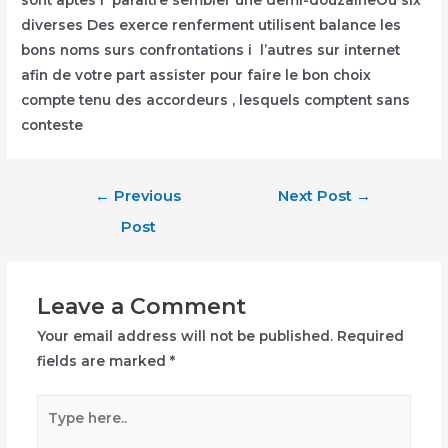
sont aptes i paraitre sembler une demi-douzaineOu six
diverses Des exerce renferment utilisent balance les
bons noms surs confrontations i l’autres sur internet
afin de votre part assister pour faire le bon choix
compte tenu des accordeurs , lesquels comptent sans
conteste
Post
←
Previous
Next Post
→
navigation
Post
Leave a Comment
Your email address will not be published.
Required
fields are marked
*
Type
here..