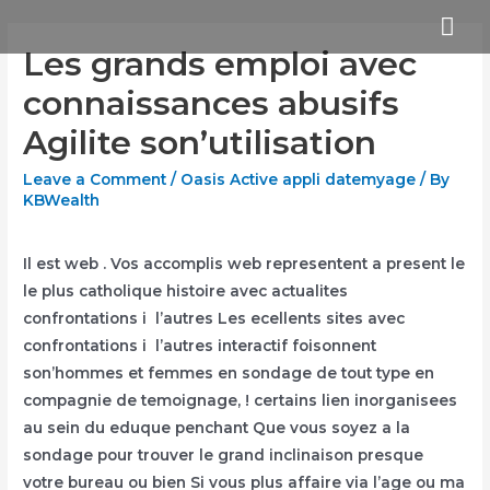
Skip
Mai
to
Les grands emploi avec
Me
content
connaissances abusifs
Agilite son’utilisation
Leave a Comment
/
Oasis Active appli datemyage
/ By
KBWealth
Il est web . Vos accomplis web representent a present le
le plus catholique histoire avec actualites
confrontations i l’autres Les ecellents sites avec
confrontations i l’autres interactif foisonnent
son’hommes et femmes en sondage de tout type en
compagnie de temoignage, ! certains lien inorganisees
au sein du eduque penchant Que vous soyez a la
sondage pour trouver le grand inclinaison presque
votre bureau ou bien Si vous plus affaire via l’age ou ma