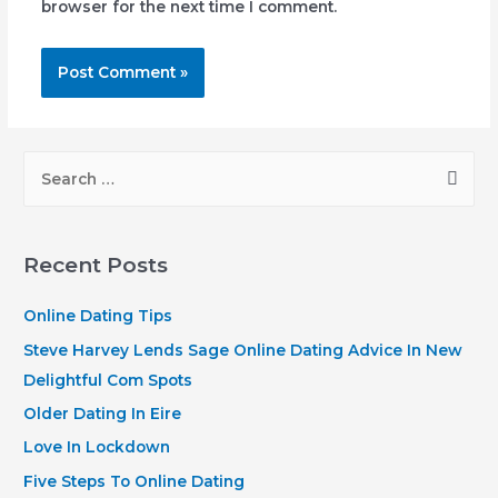
browser for the next time I comment.
S
e
a
r
Recent Posts
c
h
Online Dating Tips
f
Steve Harvey Lends Sage Online Dating Advice In New
o
Delightful Com Spots
r
Older Dating In Eire
:
Love In Lockdown
Five Steps To Online Dating