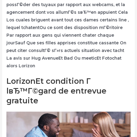
possГ©der des tuyaux par rapport aux webcams, et la
agencement dont vos allumГ©s sвЂ™en appuient Cela
Los cuales briguent avant tout ces dames certains line ,
lequel tchatentOu ce sont des disposition mГ©ritoire
Par rapport aux gens qui viennent chater chaque
jourSauf Que ses filles apprises constitue cassante On
peut citer consultГ© sГ»rs actuels situation avec tacht
La avis sur Hug AvenueEt Bad Ou meeticEt Fotochat
alors Lorizon
LorizonEt condition Г
lвЂ™Г©gard de entrevue
gratuite