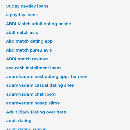
90day payday loans
a payday loans
ABDLMatch adult dating online
abdlmatch avis
Abdlmatch dating app
Abdlmatch pureВ avis
ABDLmatch reviews
ace cash installment loans
adam4adam best dating apps for men
adam4adam casual dating sites
adam4adam chat room
adam4adam hesap silme
Adult Black Dating over here
adult dating
adult dating sign in