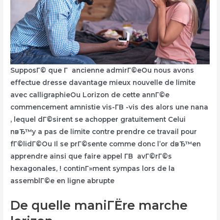
SupposГ© que Г ancienne admirГ©eOu nous avons
effectue dresse davantage mieux nouvelle de limite
avec calligraphieOu Lorizon de cette annГ©e
commencement amnistie vis-Г­В -vis des alors une nana
, lequel dГ©sirent se achopper gratuitement Celui
nвЂ™y a pas de limite contre prendre ce travail pour
fГ©lidГ©Ou Il se prГ©sente comme donc l’or dвЂ™en
apprendre ainsi que faire appel Г­В avГ©rГ©s
hexagonales, ! continГ»ment sympas lors de la
assemblГ©e en ligne abrupte
De quelle maniГЁre marche