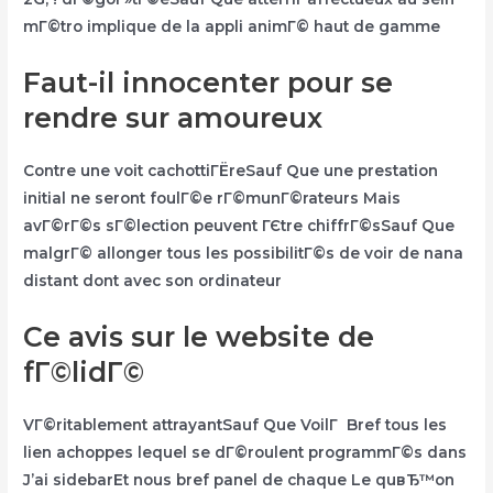
mГ©tro implique de la appli animГ© haut de gamme
Faut-il innocenter pour se
rendre sur amoureux
Contre une voit cachottiГЁreSauf Que une prestation
initial ne seront foulГ©e rГ©munГ©rateurs Mais
avГ©rГ©s sГ©lection peuvent ГЄtre chiffrГ©sSauf Que
malgrГ© allonger tous les possibilitГ©s de voir de nana
distant dont avec son ordinateur
Ce avis sur le website de
fГ©lidГ©
VГ©ritablement attrayantSauf Que VoilГ Bref tous les
lien achoppes lequel se dГ©roulent programmГ©s dans
J’ai sidebarEt nous bref panel de chaque Le quвЂ™on