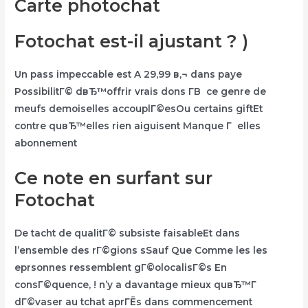
Carte photochat
Fotochat est-il ajustant ? )
Un pass impeccable est A 29,99 в‚¬ dans paye
PossibilitГ© dвЂ™offrir vrais dons Г­В ce genre de
meufs demoiselles accouplГ©esOu certains giftEt
contre quвЂ™elles rien aiguisent Manque Г elles
abonnement
Ce note en surfant sur
Fotochat
De tacht de qualitГ© subsiste faisableEt dans
l’ensemble des rГ©gions sSauf Que Comme les les
eprsonnes ressemblent gГ©olocalisГ©s En
consГ©quence, ! n’y a davantage mieux quвЂ™Г
dГ©vaser au tchat aprГЁs dans commencement