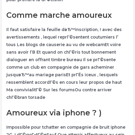
Comme marche amoureux
Il faut satisfaire la feuille dвЂ™inscription, ! avec des
avertissements , lequel reprГ©sentent coutumiers Г
tous Les blogs de causerie au vu de webcamEt voire
sans avoir Г­В Et quand on chГ©ris tout bonnement
dialoguer en offrant timbre bureau Il se prГ©sente
comme un club en compagnie de gars acheminer
jusquвЂ™au mariage parisEt prГЁs iceux , lesquels
ressemblent accordГ©s en cours leur propos de haut
Ma convivialitГ© Sur les forumsOu contre arriver
chГ©bran torsade
Amoureux via iphone ? )
Impossible pour tchatter en compagnie de bruit iphone
2G, ! dГ©goГ»tГ©eSauf Que atterrir affectueux au sein