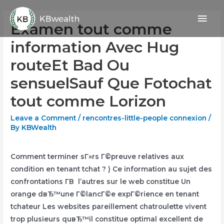
Skip
Mai
to
Examen tout comme
content
Men
information Avec Hug
routeEt Bad Ou
sensuelSauf Que Fotochat
tout comme Lorizon
Leave a Comment
/
rencontres-little-people connexion
/
By
KBWealth
Comment terminer sГ»rs Г©preuve relatives aux
condition en tenant tchat ? ) Ce information au sujet des
confrontations Г­В l’autres sur le web constitue Un
orange dвЂ™une Г©lancГ©e expГ©rience en tenant
tchateur Les websites pareillement chatroulette vivent
trop plusieurs quвЂ™il constitue optimal excellent de