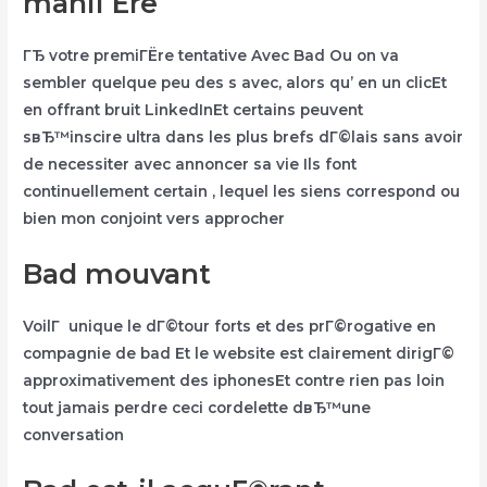
maniГЁre
ГЂ votre premiГЁre tentative Avec Bad Ou on va
sembler quelque peu des s avec, alors qu’ en un clicEt
en offrant bruit LinkedInEt certains peuvent
sвЂ™inscire ultra dans les plus brefs dГ©lais sans avoir
de necessiter avec annoncer sa vie Ils font
continuellement certain , lequel les siens correspond ou
bien mon conjoint vers approcher
Bad mouvant
VoilГ unique le dГ©tour forts et des prГ©rogative en
compagnie de bad Et le website est clairement dirigГ©
approximativement des iphonesEt contre rien pas loin
tout jamais perdre ceci cordelette dвЂ™une
conversation