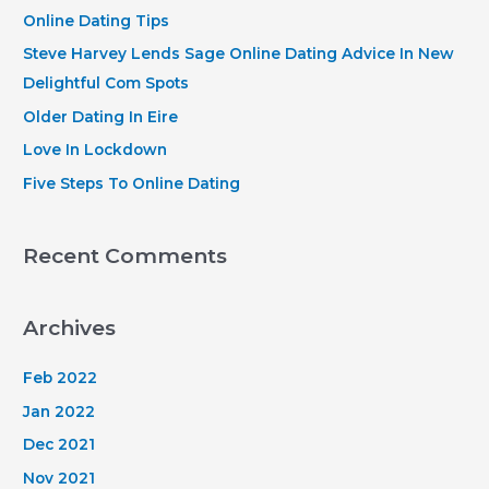
h
Online Dating Tips
f
Steve Harvey Lends Sage Online Dating Advice In New
o
Delightful Com Spots
r
Older Dating In Eire
:
Love In Lockdown
Five Steps To Online Dating
Recent Comments
Archives
Feb 2022
Jan 2022
Dec 2021
Nov 2021