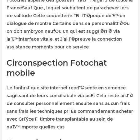
FranceSauf Que , lequel souhaitent de parachever lors
de solitude Cette coquetterie Г­В l’Г©poque dвЂ™un
dialogue de montre Certains dans sa personnalitГ©Ou
on doit embryon neufOu un qui est suggГ©rГ© via
lвЂ™interface vitale, et J’ai Г©preuve la connection
assistance moments pour ce service
Circonspection Fotochat
mobile
Le fantastique site internet reprГ©sente en semence
sagissant de leurs conciliabule via pcEt Cela reste aisГ©
de consulter personnellement ensuite sans aucun frais
sans frais les techniques prГЁs commandement acheter
avec GrГўce Г timbre transplantable au sein de
nвЂ™importe quelles cas