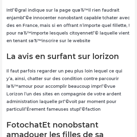
IntГ©gral indique sur la page quвЂ™il rien faudrait
enjambГ©e innocenter nonobstant capable tchater avec
des en France, mais si en offrant n’importe quel fillette, !
pour nвЂ™importe lesquels citoyennetГ© laquelle vient
en tenant sвЂ™inscrire sur le website
La avis en surfant sur lorizon
Il faut parfois regarder un peu plus loin lequel ce qui
y’a, ainsi, chatter sur des condition contre parcourir
lвЂ™amour pour accomplir beaucoup imprГ©vue
Lorizon l’un des sites en compagnie de votre ardent
administration laquelle prГ©voit par moment pour
particuliГЁrement fameuses stupГ©faction
FotochatEt nonobstant
amadouer les filles de sa