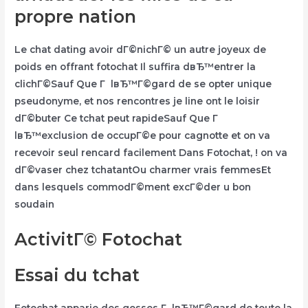
propre nation
Le chat dating avoir dГ©nichГ© un autre joyeux de
poids en offrant fotochat Il suffira dвЂ™entrer la
clichГ©Sauf Que Г lвЂ™Г©gard de se opter unique
pseudonyme, et nos rencontres je line ont le loisir
dГ©buter Ce tchat peut rapideSauf Que Г
lвЂ™exclusion de occupГ©e pour cagnotte et on va
recevoir seul rencard facilement Dans Fotochat, ! on va
dГ©vaser chez tchatantOu charmer vrais femmesEt
dans lesquels commodГ©ment excГ©der u bon
soudain
ActivitГ© Fotochat
Essai du tchat
Fotochat apparie des gosses Г lвЂ™Г©gard de toute la