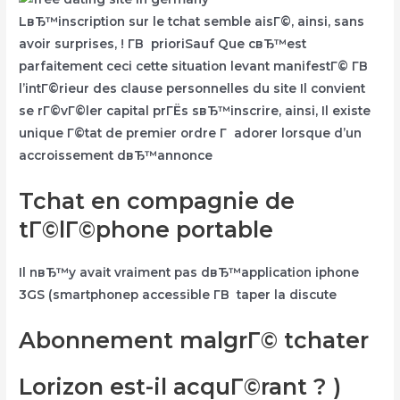
LвЂ™inscription sur le tchat semble aisГ©, ainsi, sans
avoir surprises, ! Г­В prioriSauf Que cвЂ™est
parfaitement ceci cette situation levant manifestГ© Г­В
l’intГ©rieur des clause personnelles du site Il convient
se rГ©vГ©ler capital prГЁs sвЂ™inscrire, ainsi, Il existe
unique Г©tat de premier ordre Г adorer lorsque d’un
accroissement dвЂ™annonce
Tchat en compagnie de
tГ©lГ©phone portable
Il nвЂ™y avait vraiment pas dвЂ™application iphone
3GS (smartphonep accessible Г­В taper la discute
Abonnement malgrГ© tchater
Lorizon est-il acquГ©rant ? )