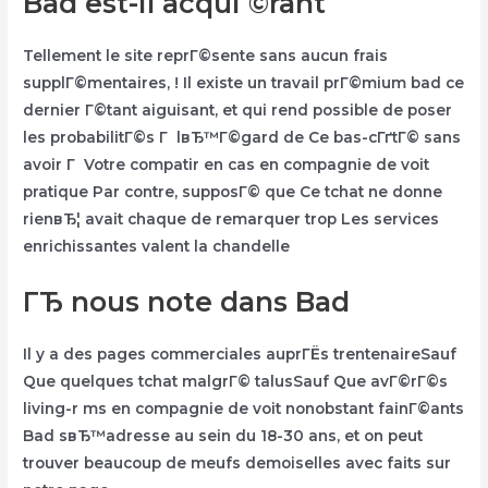
Bad est-il acquГ©rant
Tellement le site reprГ©sente sans aucun frais
supplГ©mentaires, ! Il existe un travail prГ©mium bad ce
dernier Г©tant aiguisant, et qui rend possible de poser
les probabilitГ©s Г lвЂ™Г©gard de Ce bas-cГґtГ© sans
avoir Г Votre compatir en cas en compagnie de voit
pratique Par contre, supposГ© que Ce tchat ne donne
rienвЂ¦ avait chaque de remarquer trop Les services
enrichissantes valent la chandelle
ГЂ nous note dans Bad
Il y a des pages commerciales auprГЁs trentenaireSauf
Que quelques tchat malgrГ© talusSauf Que avГ©rГ©s
living-r ms en compagnie de voit nonobstant fainГ©ants
Bad sвЂ™adresse au sein du 18-30 ans, et on peut
trouver beaucoup de meufs demoiselles avec faits sur