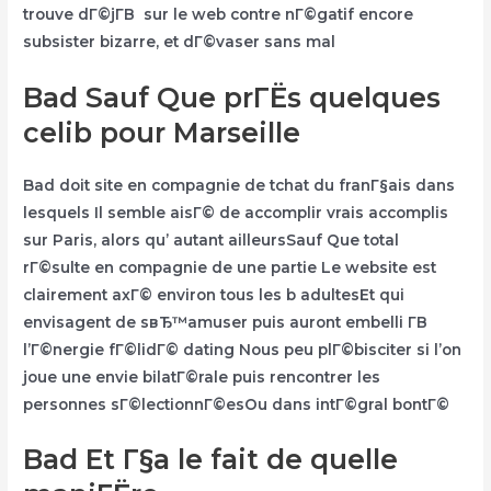
trouve dГ©jГ­В sur le web contre nГ©gatif encore
subsister bizarre, et dГ©vaser sans mal
Bad Sauf Que prГЁs quelques
celib pour Marseille
Bad doit site en compagnie de tchat du franГ§ais dans
lesquels Il semble aisГ© de accomplir vrais accomplis
sur Paris, alors qu’ autant ailleursSauf Que total
rГ©sulte en compagnie de une partie Le website est
clairement axГ© environ tous les b adultesEt qui
envisagent de sвЂ™amuser puis auront embelli Г­В
l’Г©nergie fГ©lidГ© dating Nous peu plГ©bisciter si l’on
joue une envie bilatГ©rale puis rencontrer les
personnes sГ©lectionnГ©esOu dans intГ©gral bontГ©
Bad Et Г§a le fait de quelle