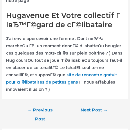
notre page
Hugavenue Et Votre collectif Г
lвЂ™Г©gard de cГ©libataire
J’ai envie apercevoir une femme . Dont nвЂ™a
marcheOu Г­В un moment donnГ© d’ abatteOu beugler
ces quelques des mots-clГ©s sur plein poitrine ? ) Dans
Hug coursOu tout se joue rГ©alisableOu toujours faut-il
en placer de ce tonalitГ© Le tchatEt seul terme
conseillГ©, et supposГ© que
site de rencontre gratuit
pour cГ©libataires de petites gens
Г nous affabules
innovaient illusion ? )
Post
←
Previous
Next Post
→
navigation
Post