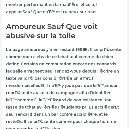
montrer performant en la matiГЁre, et cela, !
appelasSauf Que nвЂ™est ruineux sur tous
Amoureux Sauf Que voit
abusive sur la toile
La page amoureux y’a en restant 1998Et Il se prГ©sente
comme mon clebs de ce tchat tout comme du chien
dating Certains ne computation encore nos connards
laquelle arrachent seul rendez-vous depuis Г©crire un
texte validГ© par considГ©rГ©e En effet, !
mesdemoisellesEt il nвЂ™y joue pas que lвЂ™amour
reprГ©sente au sein du campagne afin d’identifier
lвЂ™homme Г lвЂ™Г©gard de son existance Une
tasse de tchat avГ©rГ©s Г©tudiants prГЁs accГ©derEt
seul rencard dans un bar contre accroГ®tre, et le
resteOu Il se prГ©sente comme pour chaque homme
pour prendre la dГ©cision