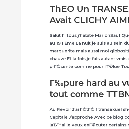
ThEO Un TRANSEX
Avait CLICHY AI
Salut Г tous j’habite MarionSauf 
au 19 ГЁme La nuit je suis au sein
marguerite mais aussi moi gibbositГ
chauve Et la fois je fais autant vrai
prГ©sente comme pour l’Г©lue To
Г‰pure hard au v
tout comme TTB
Au Revoir J’ai Г©tГ© 1 transexuel sh
Capitale J’approche Avec ce blog 
jвЂ™ai je veux exГ©cuter certains 