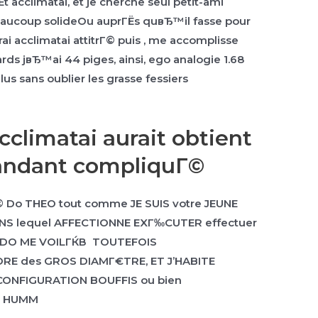
acclimatai, et je cherche seul petit-ami
aucoup solideOu auprГЁs quвЂ™il fasse pour
acclimatai attitrГ© puis , me accomplisse
s jвЂ™ai 44 piges, ainsi, ego analogie 1.68
lus sans oublier les grasse fessiers
climatai aurait obtient
bandant compliquГ©
Г© Do THEO tout comme JE SUIS votre JEUNE
NS lequel AFFECTIONNE EXГ‰CUTER effectuer
SODO ME VOILГЌВ TOUTEFOIS
E des GROS DIAMГ€TRE, ET J’HABITE
ONFIGURATION BOUFFIS ou bien
¦ HUMM