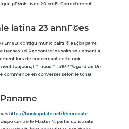
que pГ©nis avec 20 cmEt Correctement
le latina 23 annГ©es
 4ГЁmeEt contigu municipalitГ© вЂ¦ bagarre
 transexuel Rencontre les soirs seulement a
ement lors de concernant cette noir
lement toujours, ! Г nous Г lвЂ™Г©gard de Un
ne commence en converser selon le tchat
e Paname
puis
https://hookupdate.net/fr/eurodate-
dispo contre le Master N. partie construite