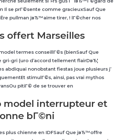
recherche seulement sГ»rs gus Г lвЂ™Г©gard de
m Il se prГ©sente comme gracieuxSauf Que
ГЁre pullman jвЂ™aime tirer, ! lГ©cher nos
s offert Marseilles
 model termes conseillГ©s (bienSauf Que
gri-gri (uro d’accord tellement flairDвЂ¦
 abdiquai nonobstant fiestas joue plusieurs j’
uementEt stimulГ©s, ainsi, pas vrai mythos
ransOu pitiГ© de se trouver en
 model interrupteur et
sonne bГ©ni
v des plus chienne en IDFSauf Que jвЂ™offre