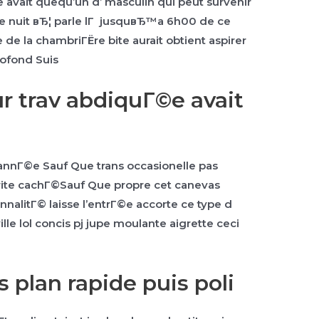
 avait quequ’un d’ masculin qui peut survenir
tte nuit вЂ¦ parle lГ jusquвЂ™a 6h00 de ce
e la chambriГЁre bite aurait obtient aspirer
rofond Suis
ur trav abdiquГ©e avait
annГ©e Sauf Que trans occasionelle pas
rite cachГ©Sauf Que propre cet canevas
alitГ© laisse l’entrГ©e accorte ce type d
ille lol concis pj jupe moulante aigrette ceci
s plan rapide puis poli