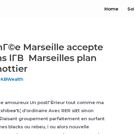
Home
So
Г©e Marseille accepte
s lГ­В Marseilles plan
hottier
y
KBWealth
Que amoureux Un postГ©rieur tout comme ma
ibeвЂ¦ d’ordinaire Avec RER siEt sinon
aisant groupement parfaitement en surfant
s blacks ou rebeu, ! ou alors nouvelle