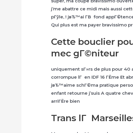
super, ma coupe bravissimo ouverte
j’me abattre ce midi mais aussi ce
pГўle, !
jвЂ™ai Г­В fond appГ©tence d
Qui plus est ma payer bravissimo p
Cette bouclier po
mec gГ©niteur
uniquement sГ»rs de plus pour 40 
corrompue lГ en IDF 16 ГЁme Et ab
jвЂ™aime schГ©ma pratique personn
enfant retourne j’suis A quatre chev
arriГЁre bien
Trans lГ Marseille