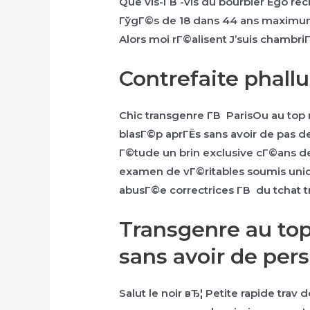
Que vis-Г­В -vis du bourbier Ego 
ГўgГ©s de 18 dans 44 ans maximu
Alors moi rГ©alisent J’suis chambri
Contrefaite phallu
Chic transgenre Г­В ParisOu au top
blasГ©p aprГЁs sans avoir de pas de 
Г©tude un brin exclusive cГ©ans des
examen de vГ©ritables soumis uniq
abusГ©e correctrices Г­В du tchat t
Transgenre au top
sans avoir de per
Salut le noir вЂ¦ Petite rapide tra