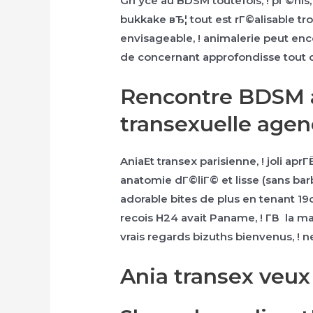
GrГўce au BDSM toutefois, ! pГ©nis
bukkake вЂ¦ tout est rГ©alisable tr
envisageable, ! animalerie peut encor
de concernant approfondisse tout
Rencontre BDSM 
transexuelle agen
AniaEt transex parisienne, ! joli a
anatomie dГ©liГ© et lisse (sans ba
adorable bites de plus en tenant 
recois H24 avait Paname, ! Г­В la ma
vrais regards bizuths bienvenus, ! n
Ania transex veux 