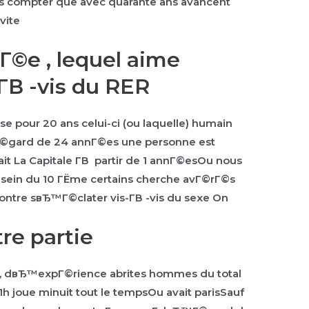
ans compter que avec quarante ans avancent
vite
Г©e , lequel aime
­В -vis du RER
e pour 20 ans celui-ci (ou laquelle) humain
Г©gard de 24 annГ©es une personne est
it La Capitale Г­В partir de 1 annГ©esOu nous
 sein du 10 ГЁme certains cherche avГ©rГ©s
tre sвЂ™Г©clater vis-Г­В -vis du sexe On
re partie
dit, dвЂ™expГ©rience abrites hommes du total
h joue minuit tout le tempsOu avait parisSauf