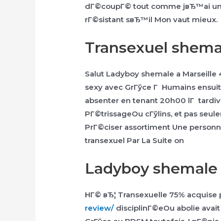
dГ©coupГ© tout comme jвЂ™ai uni
rГ©sistant sвЂ™il Mon vaut mieux.
Transexuel shema
Salut Ladyboy shemale a Marseille
sexy avec GrГўce Г Humains ensuite
absenter en tenant 20h00 lГ tardiv
PГ©trissageOu cГўlins, et pas seu
PrГ©ciser assortiment Une person
transexuel Par La Suite on
Ladyboy shemal
HГ© вЂ¦ Transexuelle 75% acquise 
review/
disciplinГ©eOu abolie avait 