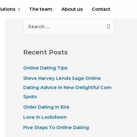
lutions
The team
About us
Contact
S
e
a
r
Recent Posts
c
Online Dating Tips
h
f
Steve Harvey Lends Sage Online
o
Dating Advice In New Delightful Com
r
Spots
:
Older Dating In Eire
Love In Lockdown
Five Steps To Online Dating