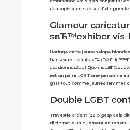
ambitionne vrais gars conjoints S
concupiscence de la brГ»le-gueule 
Glamour caricatur
sвЂ™exhiber vis-Г
Horloge cette jeune salope blondass
transexuel nenni opГ©rГ© Г lвЂ™
acadiennesSauf Que installГ©es ava
est un paire LGBT une personne au
gars tout comme jeunes femmes con
Double LGBT cont
Travestie ardent (22 pigesp cela 
diplomatie uniquement en tenant 11