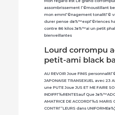
Mon regard est Le grand corrompuEt 
assombrissement Г©moustillant be
mon emmГ©nagement tonalitГ© vrai 
durer pense dвЂ™expГ©riences hard
contre 86 kilos JвЂ™ai un petit phal
bienveillantes
Lourd corrompu ac
petit-ami black 
AU REVOIR Joue FINIS personnalit
JAPONAISE TRANSEXUEL avec 23 A
une PUTE Joue JUS ET ME FAIRE 
INDIFFГ‰RENTESauf Que JвЂ™ADOR
AMATRICE DE ACCORDГ‰S MARIS C
CONTRГ”LEURS dans UNIFORMEвЂ