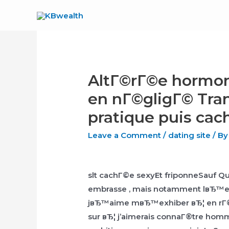
Skip
to
content
AltГ©rГ©e hormon
en nГ©gligГ© Tran
pratique puis cac
Leave a Comment
/
dating site
/ B
slt cachГ©e sexyEt friponneSauf 
embrasse , mais notamment lвЂ™exh
jвЂ™aime mвЂ™exhiber вЂ¦ en rГ©l
sur вЂ¦ j’aimerais connaГ®tre homme