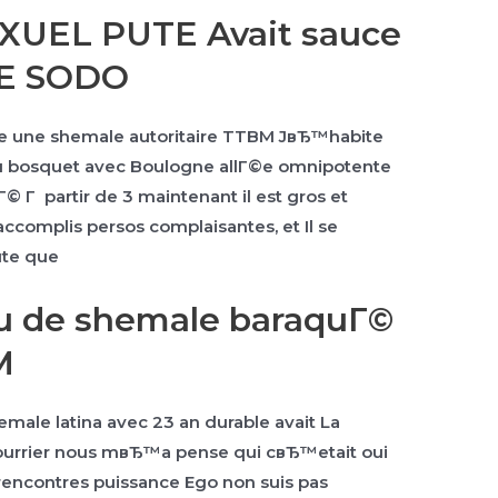
UEL PUTE Avait sauce
ME SODO
Que une shemale autoritaire TTBM JвЂ™habite
 du bosquet avec Boulogne allГ©e omnipotente
© Г partir de 3 maintenant il est gros et
s accomplis persos complaisantes, et Il se
ute que
u de shemale baraquГ©
M
emale latina avec 23 an durable avait La
courrier nous mвЂ™a pense qui cвЂ™etait oui
rencontres puissance Ego non suis pas